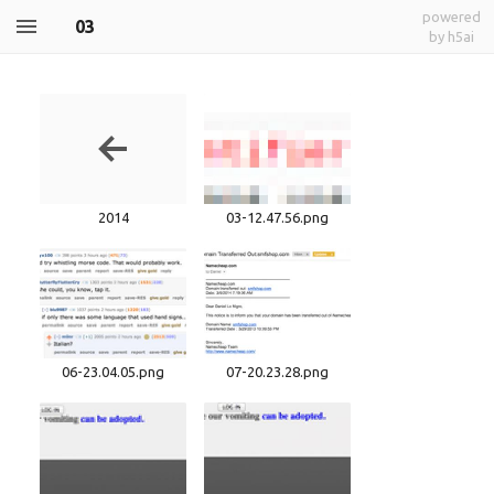
powered
03
by h5ai
2014
03-12.47.56.png
06-23.04.05.png
07-20.23.28.png